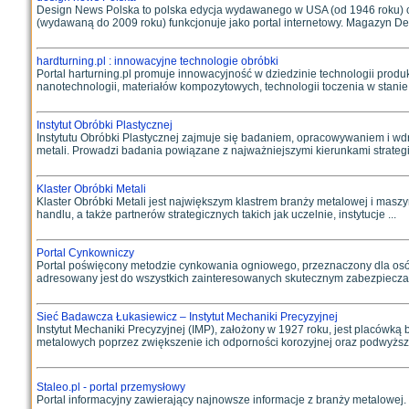
Design News Polska to polska edycja wydawanego w USA (od 1946 roku) c
(wydawaną do 2009 roku) funkcjonuje jako portal internetowy. Magazyn De
hardturning.pl : innowacyjne technologie obróbki
Portal harturning.pl promuje innowacyjność w dziedzinie technologii produk
nanotechnologii, materiałów kompozytowych, technologii toczenia w stanie
Instytut Obróbki Plastycznej
Instytutu Obróbki Plastycznej zajmuje się badaniem, opracowywaniem i wdr
metali. Prowadzi badania powiązane z najważniejszymi kierunkami strategi
Klaster Obróbki Metali
Klaster Obróbki Metali jest największym klastrem branży metalowej i maszyn
handlu, a także partnerów strategicznych takich jak uczelnie, instytucje ...
Portal Cynkowniczy
Portal poświęcony metodzie cynkowania ogniowego, przeznaczony dla osób
adresowany jest do wszystkich zainteresowanych skutecznym zabezpieczani
Sieć Badawcza Łukasiewicz – Instytut Mechaniki Precyzyjnej
Instytut Mechaniki Precyzyjnej (IMP), założony w 1927 roku, jest placów
metalowych poprzez zwiększenie ich odporności korozyjnej oraz podwyższe
Staleo.pl - portal przemysłowy
Portal informacyjny zawierający najnowsze informacje z branży metalowej.