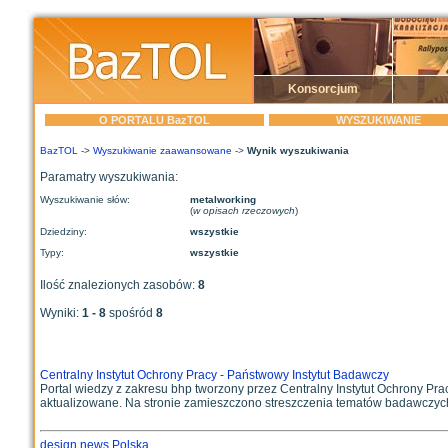
Konsorcjum
O PORTALU BazTOL
WYSZUKIWANIE
BazTOL
->
Wyszukiwanie zaawansowane
->
Wynik wyszukiwania
Paramatry wyszukiwania:
Wyszukiwanie słów:
metalworking
(
w opisach rzeczowych
)
Dziedziny:
wszystkie
Typy:
wszystkie
Ilość znalezionych zasobów:
8
Wyniki:
1 - 8
spośród
8
Centralny Instytut Ochrony Pracy - Państwowy Instytut Badawczy
Portal wiedzy z zakresu bhp tworzony przez Centralny Instytut Ochrony Pr
aktualizowane. Na stronie zamieszczono streszczenia tematów badawczych,
design news Polska