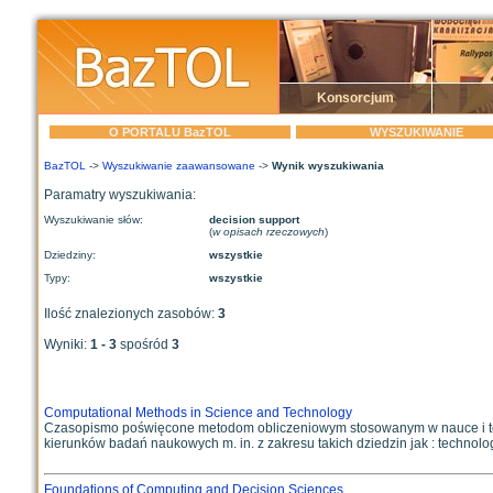
Konsorcjum
O PORTALU BazTOL
WYSZUKIWANIE
BazTOL
->
Wyszukiwanie zaawansowane
->
Wynik wyszukiwania
Paramatry wyszukiwania:
Wyszukiwanie słów:
decision support
(
w opisach rzeczowych
)
Dziedziny:
wszystkie
Typy:
wszystkie
Ilość znalezionych zasobów:
3
Wyniki:
1 - 3
spośród
3
Computational Methods in Science and Technology
Czasopismo poświęcone metodom obliczeniowym stosowanym w nauce i tech
kierunków badań naukowych m. in. z zakresu takich dziedzin jak : technologi
Foundations of Computing and Decision Sciences