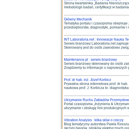
Strona kwartalnika „Badania Nieniszczące
metodologii badań, certyfikacji w badaniac
Główny Mechanik
Tematyka portalu i czasopisma obejmuje za
przedsiębiorstw, diagnostyki, pomiarów i r
INT Laboratoria.net : Innowacje Nauka T
Serwis branżowy Laboratoria.net zajmuje 
Skierowany jest do osób zawodowo związan
Maintenance.pl : serwis branżowy
Serwis branżowy skierowany do osób zai
Znajdziemy tu informacje o najnowszych pr
Prof. dr hab. inż. Józef Korbicz
Prywatna strona internetowa prof. dr ha
naukowa prof. J. Korbicza to: diagnostyka
Utrzymanie Ruchu Zakładów Przemysłow
Portal czasopisma „Inżynieria & Utrzym
utrzymanie i obsługę linii produkcyjnych
Vibration Analysis : kilka słów o rzeczy
Blog tematyczny autorstwa Pawła Rzeszuc
skrzyni biegów, silników elektrycznych or