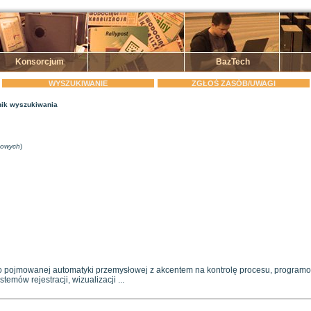
Konsorcjum
BazTech
WYSZUKIWANIE
ZGŁOŚ ZASÓB/UWAGI
ik wyszukiwania
zowych
)
 pojmowanej automatyki przemysłowej z akcentem na kontrolę procesu, programo
temów rejestracji, wizualizacji ...