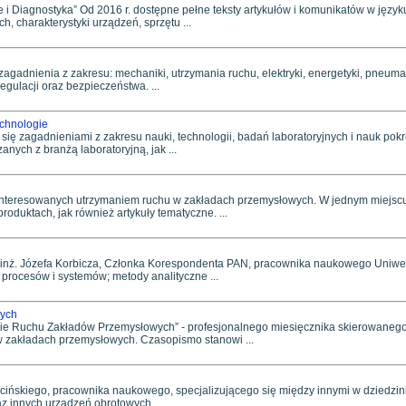
 i Diagnostyka” Od 2016 r. dostępne pełne teksty artykułów i komunikatów w języku
h, charakterystyki urządzeń, sprzętu ...
gadnienia z zakresu: mechaniki, utrzymania ruchu, elektryki, energetyki, pneumatyk
egulacji oraz bezpieczeństwa. ...
echnologie
się zagadnieniami z zakresu nauki, technologii, badań laboratoryjnych i nauk po
ych z branżą laboratoryjną, jak ...
nteresowanych utrzymaniem ruchu w zakładach przemysłowych. W jednym miejscu 
oduktach, jak również artykuły tematyczne. ...
b. inż. Józefa Korbicza, Członka Korespondenta PAN, pracownika naukowego Uniwer
 procesów i systemów; metody analityczne ...
ych
anie Ruchu Zakładów Przemysłowych” - profesjonalnego miesięcznika skierowanego
 w zakładach przemysłowych. Czasopismo stanowi ...
ińskiego, pracownika naukowego, specjalizującego się między innymi w dziedzini
az innych urządzeń obrotowych. ...