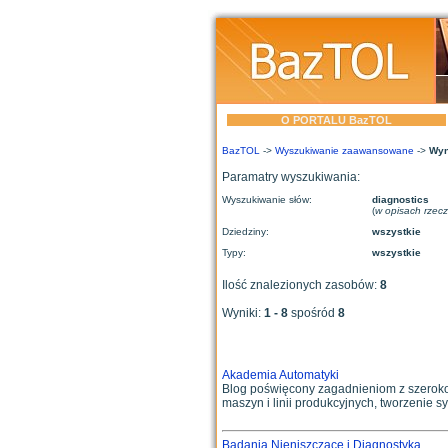
O PORTALU BazTOL
BazTOL
->
Wyszukiwanie zaawansowane
->
Wyn
Paramatry wyszukiwania:
Wyszukiwanie słów:
diagnostics
(
w opisach rzec
Dziedziny:
wszystkie
Typy:
wszystkie
Ilość znalezionych zasobów:
8
Wyniki:
1 - 8
spośród
8
Akademia Automatyki
Blog poświęcony zagadnieniom z szeroko
maszyn i linii produkcyjnych, tworzenie sys
Badania Nieniszczące i Diagnostyka