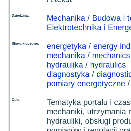
Dziedzina:
Mechanika
/
Budowa i 
Elektrotechnika i Energ
Słowa kluczowe:
energetyka
/
energy ind
mechanika
/
mechanics
hydraulika
/
hydraulics
diagnostyka
/
diagnosti
pomiary energetyczne
Opis:
Tematyka portalu i cza
mechaniki, utrzymania r
hydrauliki, obsługi prod
pomiarów i regulacji o