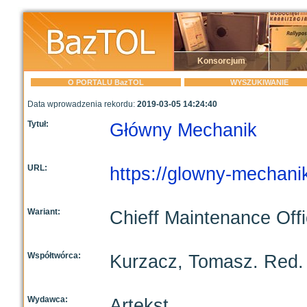
Konsorcjum
O PORTALU BazTOL
WYSZUKIWANIE
Data wprowadzenia rekordu:
2019-03-05 14:24:40
Tytuł:
Główny Mechanik
URL:
https://glowny-mechanik
Wariant:
Chieff Maintenance Off
Współtwórca:
Kurzacz, Tomasz. Red.
Wydawca:
Artekst