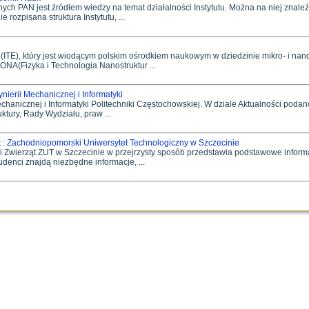
nych PAN jest źródłem wiedzy na temat działalności Instytutu. Można na niej znaleźć 
 rozpisana struktura Instytutu, ...
j (ITE), który jest wiodącym polskim ośrodkiem naukowym w dziedzinie mikro- i na
NA(Fizyka i Technologia Nanostruktur ...
nierii Mechanicznej i Informatyki
chanicznej i Informatyki Politechniki Częstochowskiej. W dziale Aktualności podan
uktury, Rady Wydziału, praw ...
ąt : Zachodniopomorski Uniwersytet Technologiczny w Szczecinie
i Zwierząt ZUT w Szczecinie w przejrzysty sposób przedstawia podstawowe informac
denci znajdą niezbędne informacje, ...