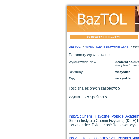
O PORTALU BazTOL
BazTOL
->
Wyszukiwanie zaawansowane
->
Wyn
Paramatry wyszukiwania:
Wyszukiwanie słów:
doctoral studie
(
w opisach rzec
Dziedziny:
wszystkie
Typy:
wszystkie
Ilość znalezionych zasobów:
5
Wyniki:
1 - 5
spośród
5
Instytut Chemii Fizycznej Polskiej Akadem
Strona Instytutu Chemii Fizycznej (IChF) P
- w zakładce: Działalność Naukowa-wykazy 
Instytut Nauk Geologicznych Polskiej Ak