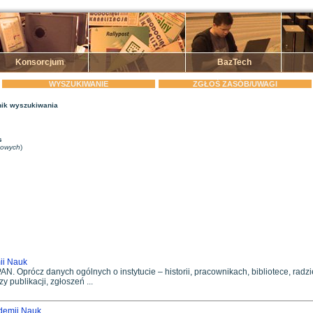
Konsorcjum
BazTech
WYSZUKIWANIE
ZGŁOŚ ZASÓB/UWAGI
ik wyszukiwania
s
zowych
)
ii Nauk
AN. Oprócz danych ogólnych o instytucie – historii, pracownikach, bibliotece, radzi
publikacji, zgłoszeń ...
ademii Nauk