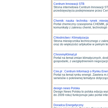
Centrum Innowacji STB
Strona internetowa Centrum Innowacji STB
przedsięwzięcia podejmowane przez Centr
Chemik : nauka - technika - rynek : mies
Portal chemiczny czasopisma CHEMIK, pub
komunikaty z zakresu chemii, technologi
Chłodnictwo i Klimatyzacja
Strona miesięcznika technicznego z zakre
oraz do większości artykułów w pełnym tekś
ChronmyKlimat.pl
Portal na temat zmian klimatycznych, dos
gospodarki, z uwzględnieniem negocjacji
Cire.pl : Centrum Informacji o Rynku Ener
Portal na temat rynku energii. Zawiera m.i
serwisów o pokrewnej tematyce dotyczącej 
design news Polska
Design News Polska to polska edycja wy
do 2009 roku) funkcjonuje jako portal in
Doradca Energetyczny