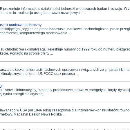
 prezentuje informacje o działalności jednostki w obszarach badań i rozwoju. W z
um: m.in. realizacja usług badawczo-rozwojowych, ...
ięcznik naukowo-techniczny
likującego „oryginalne prace badawcze, naukowe i technologiczne, prace przeglą
i chemicznej, komputerowego modelowania ...
su chłodnictwa i klimatyzacji. Rejestruje numery od 1999 roku do numeru bieżąceg
cie. Ponadto na stronie oferty ...
tarcza bieżących informacji i fachowych opracowań związanych ze zmianami klimat
 klimatycznych na forum UNFCCC oraz procesu ...
gii
n. : serwis informacyjny, materiały problemowe, prawo w energetyce, taryfy, dyskusj
rynku energii elektrycznej, ...
dawanego w USA (od 1946 roku) czasopisma dla inżynierów-konstruktorów; równ
ternetowy. Magazyn Design News Polska ...