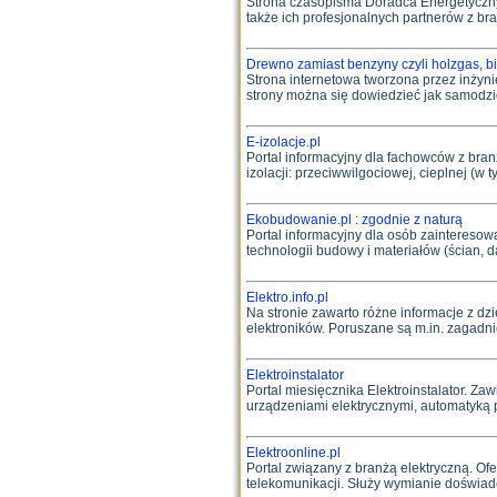
Strona czasopisma Doradca Energetyczny.
także ich profesjonalnych partnerów z bran
Drewno zamiast benzyny czyli holzgas, bi
Strona internetowa tworzona przez inżyni
strony można się dowiedzieć jak samodzie
E-izolacje.pl
Portal informacyjny dla fachowców z bran
izolacji: przeciwwilgociowej, cieplnej (w
Ekobudowanie.pl : zgodnie z naturą
Portal informacyjny dla osób zainteres
technologii budowy i materiałów (ścian, da
Elektro.info.pl
Na stronie zawarto różne informacje z dzi
elektroników. Poruszane są m.in. zagadni
Elektroinstalator
Portal miesięcznika Elektroinstalator. Za
urządzeniami elektrycznymi, automatyką p
Elektroonline.pl
Portal związany z branżą elektryczną. Oferu
telekomunikacji. Służy wymianie doświadcz