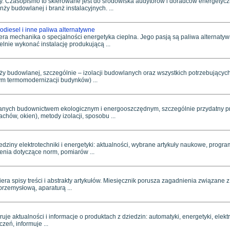
 Czasopismo to skierowane jest do środowiska audytorów i doradców energetyczn
ży budowlanej i branż instalacyjnych. ...
odiesel i inne paliwa alternatywne
era mechanika o specjalności energetyka cieplna. Jego pasją są paliwa alternatyw
lnie wykonać instalację produkującą ...
ży budowlanej, szczególnie – izolacji budowlanych oraz wszystkich potrzebujących
 tym termomodernizacji budynków) ...
owanych budownictwem ekologicznym i energooszczędnym, szczególnie przydatny p
chów, okien), metody izolacji, sposobu ...
edziny elektrotechniki i energetyki: aktualności, wybrane artykuły naukowe, progra
enia dotyczące norm, pomiarów ...
wiera spisy treści i abstrakty artykułów. Miesięcznik porusza zagadnienia związane 
rzemysłową, aparaturą ...
je aktualności i informacje o produktach z dziedzin: automatyki, energetyki, elektrot
eń, informuje ...