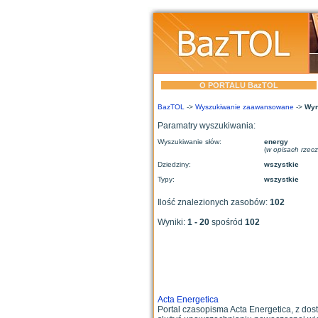
O PORTALU BazTOL
BazTOL
->
Wyszukiwanie zaawansowane
->
Wyn
Paramatry wyszukiwania:
Wyszukiwanie słów:
energy
(
w opisach rzec
Dziedziny:
wszystkie
Typy:
wszystkie
Ilość znalezionych zasobów:
102
Wyniki:
1 - 20
spośród
102
Acta Energetica
Portal czasopisma Acta Energetica, z dos