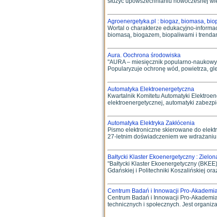
służyć upowszechnianiu nowoczesnej wie
Agroenergetyka.pl : biogaz, biomasa, bio
Wortal o charakterze edukacyjno-informac
biomasą, biogazem, biopaliwami i trenda
Aura. Oochrona środowiska
"AURA – miesięcznik popularno-naukowy N
Popularyzuje ochronę wód, powietrza, gl
Automatyka Elektroenergetyczna
Kwartalnik Komitetu Automatyki Elektroe
elektroenergetycznej, automatyki zabezpie
Automatyka Elektryka Zakłócenia
Pismo elektroniczne skierowane do elektr
27-letnim doświadczeniem we wdrażaniu in
Bałtycki Klaster Ekoenergetyczny : Zielo
"Bałtycki Klaster Ekoenergetyczny (BKEE
Gdańskiej i Politechniki Koszalińskiej o
Centrum Badań i Innowacji Pro-Akademi
Centrum Badań i Innowacji Pro-Akademia
technicznych i społecznych. Jest organiza