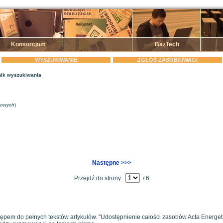
Konsorcjum
BazTech
WYSZUKIWANIE
ZGŁOŚ ZASÓB/UWAGI
ik wyszukiwania
zowych
)
Następne >>>
Przejdź do strony:
/ 6
tępem do pełnych tekstów artykułów. "Udostępnienie całości zasobów Acta Energeti