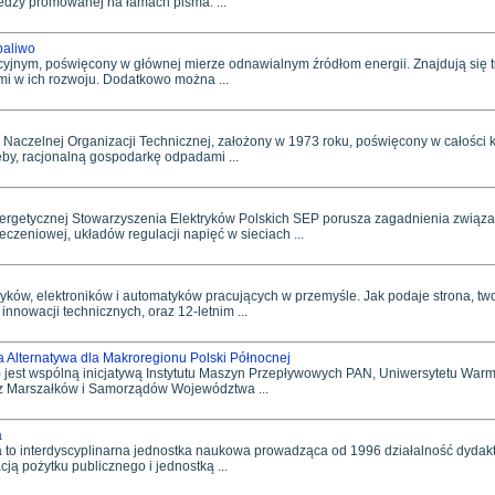
dzy promowanej na łamach pisma. ...
paliwo
yjnym, poświęcony w głównej mierze odnawialnym źródłom energii. Znajdują się tu
mi w ich rozwoju. Dodatkowo można ...
aczelnej Organizacji Technicznej, założony w 1973 roku, poświęcony w całości ks
eby, racjonalną gospodarkę odpadami ...
nergetycznej Stowarzyszenia Elektryków Polskich SEP porusza zagadnienia związa
czeniowej, układów regulacji napięć w sieciach ...
yków, elektroników i automatyków pracujących w przemyśle. Jak podaje strona, tw
nowacji technicznych, oraz 12-letnim ...
na Alternatywa dla Makroregionu Polski Północnej
) jest wspólną inicjatywą Instytutu Maszyn Przepływowych PAN, Uniwersytetu Warm
raz Marszałków i Samorządów Województwa ...
a
 to interdyscyplinarna jednostka naukowa prowadząca od 1996 działalność dydak
cją pożytku publicznego i jednostką ...