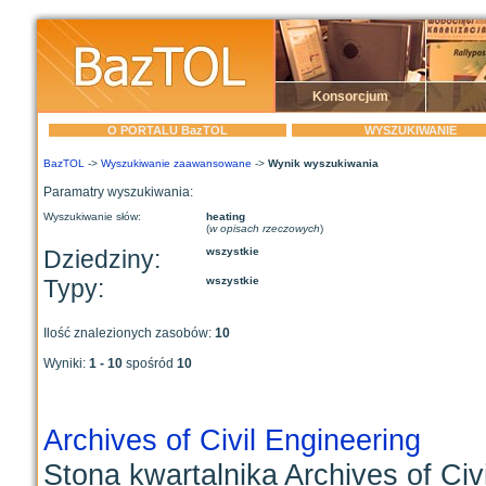
Konsorcjum
O PORTALU BazTOL
WYSZUKIWANIE
BazTOL
->
Wyszukiwanie zaawansowane
->
Wynik wyszukiwania
Paramatry wyszukiwania:
Wyszukiwanie słów:
heating
(
w opisach rzeczowych
)
Dziedziny:
wszystkie
Typy:
wszystkie
Ilość znalezionych zasobów:
10
Wyniki:
1 - 10
spośród
10
Archives of Civil Engineering
Stona kwartalnika Archives of Ci