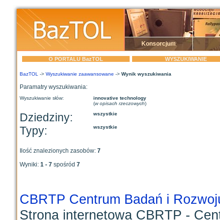
Konsorcjum
O PORTALU BazTOL
WYSZUKIWANIE
BazTOL
->
Wyszukiwanie zaawansowane
->
Wynik wyszukiwania
Paramatry wyszukiwania:
Wyszukiwanie słów:
innovative technology
(
w opisach rzeczowych
)
Dziedziny:
wszystkie
Typy:
wszystkie
Ilość znalezionych zasobów:
7
Wyniki:
1 - 7
spośród
7
CBRTP Centrum Badań i Rozwoju 
Strona internetowa CBRTP - Cent