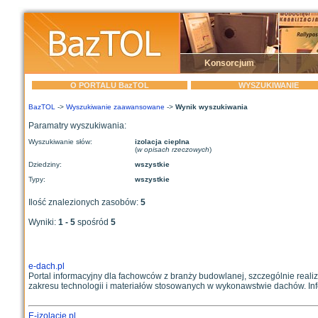
Konsorcjum
O PORTALU BazTOL
WYSZUKIWANIE
BazTOL
->
Wyszukiwanie zaawansowane
->
Wynik wyszukiwania
Paramatry wyszukiwania:
Wyszukiwanie słów:
izolacja cieplna
(
w opisach rzeczowych
)
Dziedziny:
wszystkie
Typy:
wszystkie
Ilość znalezionych zasobów:
5
Wyniki:
1 - 5
spośród
5
e-dach.pl
Portal informacyjny dla fachowców z branży budowlanej, szczególnie realiz
zakresu technologii i materiałów stosowanych w wykonawstwie dachów. Info
E-izolacje.pl