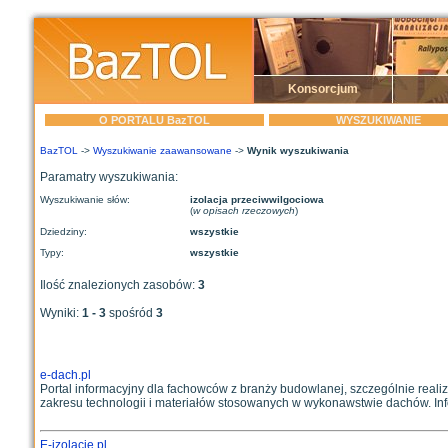
Konsorcjum
O PORTALU BazTOL
WYSZUKIWANIE
BazTOL
->
Wyszukiwanie zaawansowane
->
Wynik wyszukiwania
Paramatry wyszukiwania:
Wyszukiwanie słów:
izolacja przeciwwilgociowa
(
w opisach rzeczowych
)
Dziedziny:
wszystkie
Typy:
wszystkie
Ilość znalezionych zasobów:
3
Wyniki:
1 - 3
spośród
3
e-dach.pl
Portal informacyjny dla fachowców z branży budowlanej, szczególnie realiz
zakresu technologii i materiałów stosowanych w wykonawstwie dachów. Info
E-izolacje.pl