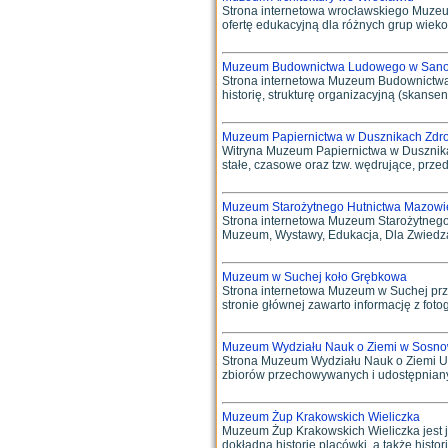
Strona internetowa wrocławskiego Muzeum
ofertę edukacyjną dla różnych grup wieko
Muzeum Budownictwa Ludowego w San
Strona internetowa Muzeum Budownictwa L
historię, strukturę organizacyjną (skansen 
Muzeum Papiernictwa w Dusznikach Zdro
Witryna Muzeum Papiernictwa w Dusznikach 
stałe, czasowe oraz tzw. wędrujące, przed
Muzeum Starożytnego Hutnictwa Mazowie
Strona internetowa Muzeum Starożytnego
Muzeum, Wystawy, Edukacja, Dla Zwiedzają
Muzeum w Suchej koło Grębkowa
Strona internetowa Muzeum w Suchej prze
stronie głównej zawarto informację z fotog
Muzeum Wydziału Nauk o Ziemi w Sosn
Strona Muzeum Wydziału Nauk o Ziemi Uni
zbiorów przechowywanych i udostępnianyc
Muzeum Żup Krakowskich Wieliczka
Muzeum Żup Krakowskich Wieliczka jest 
dokładną historię placówki, a także histor