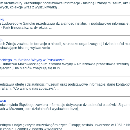
 Architektury. Prezentuje: podstawowe informacje - historię i zbiory muzeum, ak
wych, kolekcję wraz z wyszukiwarką ...
oku
udowego w Sanoku przedstawia działalność instytucji i podstawowe informacje: ko
- Park Etnograficzny, dyrekcja, ...
ju
Zdroju zawiera informacje o historii, strukturze organizacyjnej i działalności mu
stawiające historię wytwarzania ...
ckiego im. Stefana Woydy w Pruszkowie
 Hutnictwa Mazowieckiego im. Stefana Woydy w Pruszkowie przedstawia szeroką d
cych, Dla Mediów znajdują się m.in. ...
dstawia ofertę i działalność muzeum oraz podstawowe informacje: dane kontaktowe
rafiami: "Co warto u nas zobaczyć". ...
owcu
wersytetu Śląskiego zawiera informacje dotyczące działalności placówki. Są ta
h w Muzeum, opis działalności wystawienniczej, ...
jednym z największych muzeów górniczych Europy; zostało utworzone w 1951 r. 
ię kopalni i Zamku Żupnego w Wieliczce. ...