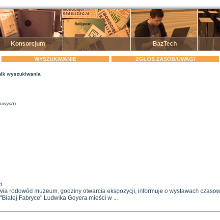
Konsorcjum
BazTech
WYSZUKIWANIE
ZGŁOŚ ZASÓB/UWAGI
ik wyszukiwania
zowych
)
i
ia rodowód muzeum, godziny otwarcia ekspozycji, informuje o wystawach czasowyc
Białej Fabryce" Ludwika Geyera mieści w ...