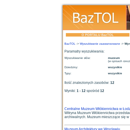
O PORTALU BazTOL
BazTOL
->
Wyszukiwanie zaawansowane
->
Wyn
Paramatry wyszukiwania:
Wyszukiwanie słów:
muzeum
(
w opisach rzec
Dziedziny:
wszystkie
Typy:
wszystkie
Ilość znalezionych zasobów:
12
Wyniki:
1 - 12
spośród
12
Centralne Muzeum Włókiennictwa w Łodz
Witryna Muzeum Włókiennictwa przedstaw
archiwalnych. Muzeum mieszczące się w "
Muzeum Architektury we Wrocławiu