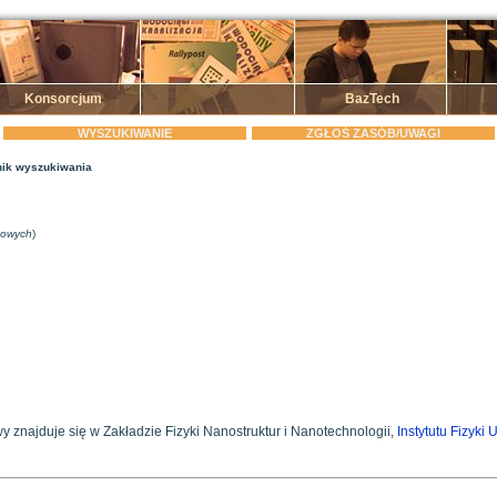
Konsorcjum
BazTech
WYSZUKIWANIE
ZGŁOŚ ZASÓB/UWAGI
ik wyszukiwania
zowych
)
y znajduje się w Zakładzie Fizyki Nanostruktur i Nanotechnologii,
Instytutu Fizyki