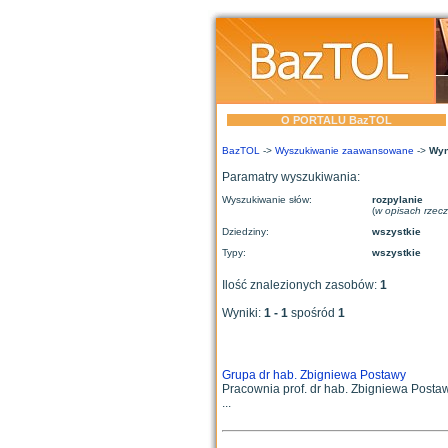
O PORTALU BazTOL
BazTOL
->
Wyszukiwanie zaawansowane
->
Wyn
Paramatry wyszukiwania:
Wyszukiwanie słów:
rozpylanie
(
w opisach rzec
Dziedziny:
wszystkie
Typy:
wszystkie
Ilość znalezionych zasobów:
1
Wyniki:
1 - 1
spośród
1
Grupa dr hab. Zbigniewa Postawy
Pracownia prof. dr hab. Zbigniewa Postaw
...