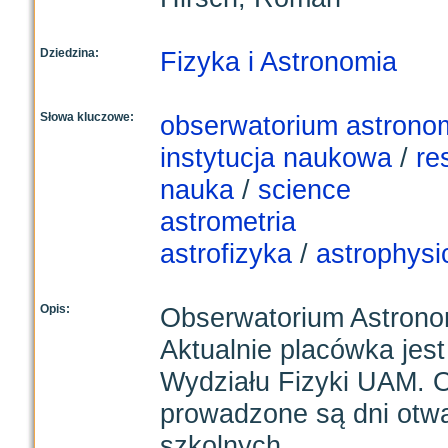
Dziedzina:
Fizyka i Astronomia
Słowa kluczowe:
obserwatorium astrono
instytucja naukowa
/
re
nauka
/
science
astrometria
astrofizyka
/
astrophysi
Opis:
Obserwatorium Astrono
Aktualnie placówka jes
Wydziału Fizyki UAM. 
prowadzone są dni otwa
szkolnych.