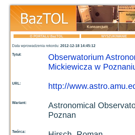
Konsorcjum
O PORTALU BazTOL
WYSZUKIWANIE
Data wprowadzenia rekordu:
2012-12-18 14:45:12
Tytuł:
Obserwatorium Astrono
Mickiewicza w Poznani
URL:
http://www.astro.amu.e
Wariant:
Astronomical Observato
Poznan
Twórca:
Hirsch, Roman