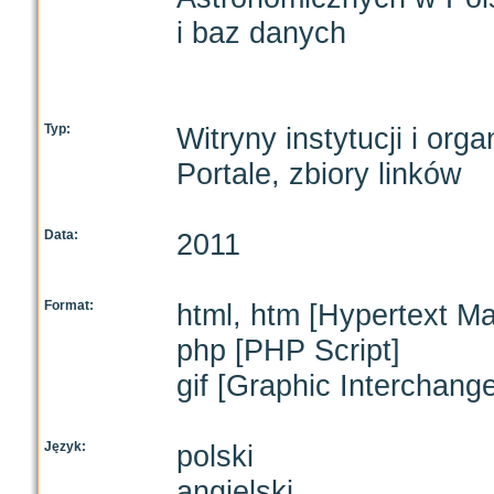
i baz danych
Typ:
Witryny instytucji i orga
Portale, zbiory linków
Data:
2011
Format:
html, htm [Hypertext M
php [PHP Script]
gif [Graphic Interchang
Język:
polski
angielski