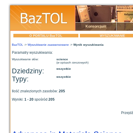
Konsorcjum
O PORTALU BazTOL
WYSZUKIWANIE
BazTOL
->
Wyszukiwanie zaawansowane
->
Wynik wyszukiwania
Paramatry wyszukiwania:
Wyszukiwanie słów:
science
(
w opisach rzeczowych
)
Dziedziny:
wszystkie
Typy:
wszystkie
Ilość znalezionych zasobów:
205
Wyniki:
1 - 20
spośród
205
Przejdź