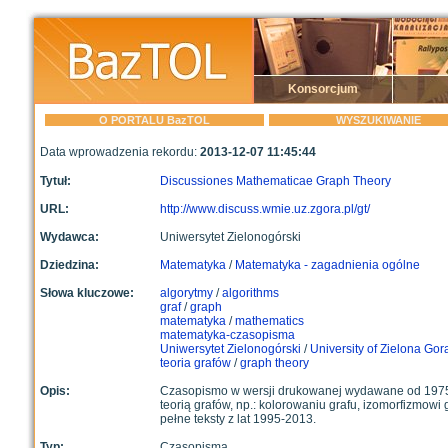
Konsorcjum
O PORTALU BazTOL
WYSZUKIWANIE
Data wprowadzenia rekordu:
2013-12-07 11:45:44
Tytuł:
Discussiones Mathematicae Graph Theory
URL:
http://www.discuss.wmie.uz.zgora.pl/gt/
Wydawca:
Uniwersytet Zielonogórski
Dziedzina:
Matematyka
/
Matematyka - zagadnienia ogólne
Słowa kluczowe:
algorytmy
/
algorithms
graf
/
graph
matematyka
/
mathematics
matematyka-czasopisma
Uniwersytet Zielonogórski
/
University of Zielona Gor
teoria grafów
/
graph theory
Opis:
Czasopismo w wersji drukowanej wydawane od 1975 r
teorią grafów, np.: kolorowaniu grafu, izomorfizmowi
pełne teksty z lat 1995-2013.
Typ:
Czasopisma