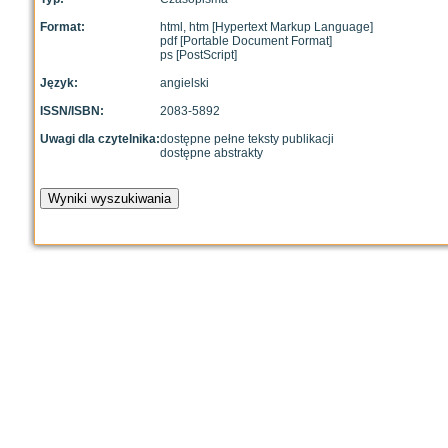
Format:
html, htm [Hypertext Markup Language]
pdf [Portable Document Format]
ps [PostScript]
Język:
angielski
ISSN/ISBN:
2083-5892
Uwagi dla czytelnika:
dostępne pełne teksty publikacji
dostępne abstrakty