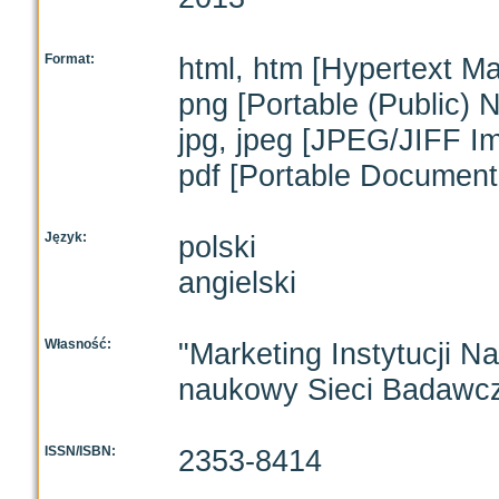
Format:
html, htm [Hypertext M
png [Portable (Public) 
jpg, jpeg [JPEG/JIFF I
pdf [Portable Document
Język:
polski
angielski
Własność:
"Marketing Instytucji 
naukowy Sieci Badawcze
ISSN/ISBN:
2353-8414