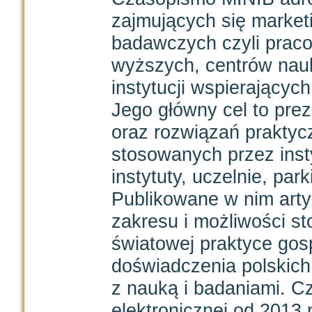
zajmujących się marketi
badawczych czyli praco
wyższych, centrów nauk
instytucji wspierającyc
Jego główny cel to pr
oraz rozwiązań praktyc
stosowanych przez inst
instytuty, uczelnie, par
Publikowane w nim artyk
zakresu i możliwości st
światowej praktyce gos
doświadczenia polskich
z nauką i badaniami. C
elektronicznej od 2013