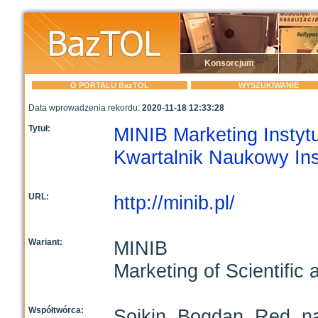
Konsorcjum
O PORTALU BazTOL
WYSZUKIWANIE
Data wprowadzenia rekordu:
2020-11-18 12:33:28
Tytuł:
MINIB Marketing Instyt
Kwartalnik Naukowy Ins
URL:
http://minib.pl/
Wariant:
MINIB
Marketing of Scientific
Współtwórca:
Sojkin, Bogdan. Red. n