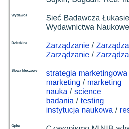
Wydawca:
Sieć Badawcza Łukasiew
Wydawnictwa Naukow
Dziedzina:
Zarządzanie
/
Zarządza
Zarządzanie
/
Zarządzan
Słowa kluczowe:
strategia marketingowa
marketing
/
marketing
nauka
/
science
badania
/
testing
instytucja naukowa
/
re
Opis:
Czasopismo MINIB adre