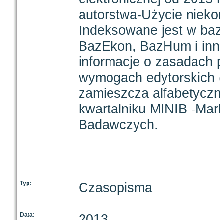
autorstwa-Użycie niek
Indeksowane jest w ba
BazEkon, BazHum i inn
informacje o zasadach 
wymogach edytorskich (
zamieszcza alfabetyczn
kwartalniku MINIB -Mark
Badawczych.
Typ:
Czasopisma
Data:
2013