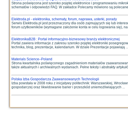
Strona poświęcona jest szeroko pojętej elektronice i programowaniu mikro
schematów i odpowiedzi FAQ. W zakładce Polecamy mówiono są polecane ks
Elektroda.pl - elektronika, schematy, forum, naprawa, usterki, porady
Serwis Elektroda.pl jest przeznaczony dla osób zajmujących się lub intere
forum użytkowników (wymagane założenie konta w celu logowania się), na .
ElektronikaB2B : Portal informacyjno-biznesowy branży elektronicznej
Portal zawiera informacje z zakresu szeroko pojętej elektroniki posegregow
technika, blog, prezentacje, kalendarium. W dziale Prezentacje pojawiają ..
Materials Science–Poland
Strona kwartalnika poświęconego zagadnieniom materiałów zaawansowanych 
także aktualnych i archiwalnych wydaniach. Pełne teksty i abstrakty artykułó
Polska Izba Gospodarcza Zaawansowanych Technologii
Izba powstała w 2008 roku z inicjatywy politechnik: Warszawskiej, Wrocławsk
gospodarczej oraz likwidowanie barier i przeszkód uniemożliwiających ...