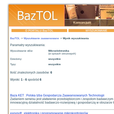
Konsorcjum
O PORTALU BazTOL
WYSZUKIWANIE
BazTOL
->
Wyszukiwanie zaawansowane
->
Wynik wyszukiwania
Paramatry wyszukiwania:
Wyszukiwanie słów:
Mikroelektronika
(
w opisach rzeczowych
)
Dziedziny:
wszystkie
Typy:
wszystkie
Ilość znalezionych zasobów:
6
Wyniki:
1 - 6
spośród
6
Baza KET : Polska Izba Gospodarcza Zaawansowanych Technologii
Zadaniem serwisu jest ułatwienie przedsiębiorcom i zespołom badawczym d
innowacyjną działalność badawczo-rozwojową i gospodarczą w obszarze tec
easysoft : elektronika i programowanie mikrokontrolerów