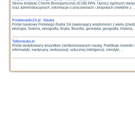
Strona Instytutu Chemii Bioorganicznej (IChB) PAN. Oprócz ogólnych dany
oraz administracyjnych, informacje o pracowniach i zespołach (niektóre z ...
Polskieradio24.pl : Nauka
Portal naukowy Polskiego Radia SA zawierający wiadomości z wielu dziedzin
ekologia, historia, etnografia, fizyka, filozofia, genetyka, geografia, historia, .
Tylkonauka.pl
Portal dedykowany wszystkim zainteresowanym nauką. Publikuje nowinki i cieka
informatyki, medycyny, motoryzacji, sztucznej inteligencji, robotyki, ...