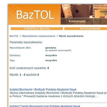
Konsorcjum
O PORTALU BazTOL
WYSZUKIWANIE
BazTOL
->
Wyszukiwanie zaawansowane
->
Wynik wyszukiwania
Paramatry wyszukiwania:
Wyszukiwanie słów:
genetyka
(
w opisach rzeczowych
)
Dziedziny:
wszystkie
Typy:
wszystkie
Ilość znalezionych zasobów:
4
Wyniki:
1 - 4
spośród
4
Instytut Biochemii i Biofizyki Polskiej Akademii Nauk
Strona internetowa Instytutu Biochemii i Biofizyki Polskiej Akademii Nauk
w Polsce." Prowadzi badania naukowe z różnych dziedzin biologii, ...
Instytut Chemii Bioorganicznej Polskiej Akademii Nauk