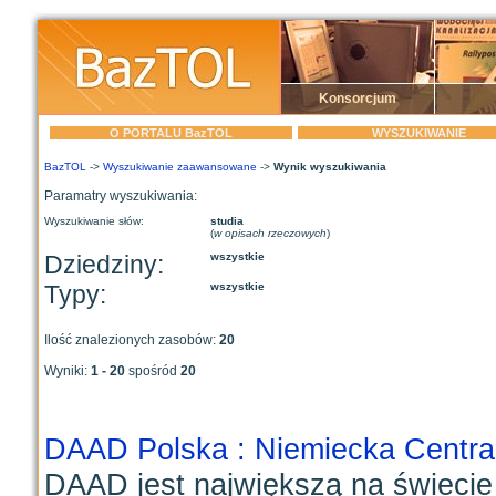
Konsorcjum
O PORTALU BazTOL
WYSZUKIWANIE
BazTOL
->
Wyszukiwanie zaawansowane
->
Wynik wyszukiwania
Paramatry wyszukiwania:
Wyszukiwanie słów:
studia
(
w opisach rzeczowych
)
Dziedziny:
wszystkie
Typy:
wszystkie
Ilość znalezionych zasobów:
20
Wyniki:
1 - 20
spośród
20
DAAD Polska : Niemiecka Centra
DAAD jest największą na świecie 