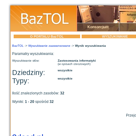
Konsorcjum
O PORTALU BazTOL
WYSZUKIWANIE
BazTOL
->
Wyszukiwanie zaawansowane
->
Wynik wyszukiwania
Paramatry wyszukiwania:
Wyszukiwanie słów:
Zastosowania informatyki
(
w opisach rzeczowych
)
Dziedziny:
wszystkie
Typy:
wszystkie
Ilość znalezionych zasobów:
32
Wyniki:
1 - 20
spośród
32
Przejd