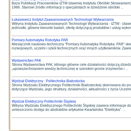
Baza Publikacji Pracowników IZTW (dawniej Instytutu Obróbki Skrawaniem) 
1986. Stanowi źródło informacji o specjalistach w dziedzinie obróbki ...
Łukasiewicz Instytut Zaawansowanych Technologii Wytwarzania
Witryna Instytutu Zaawansowanych Technologii Wytwarzania - IZTW - (dawni
jednostki, główne kierunki badań, ofertę dotyczącą produktów i usług wyko
Pomiary Automatyka Robotyka PAR
Miesięcznik naukowo-techniczny "Pomiary Automatyka Robotyka. PAR" skie
rozwojowych, uczelni i szkół technicznych oraz innych użytkowników. Zawiera
Wydawnictwo PAK
Strona Wydawnictwa PAK, którego główne cele działalności dotyczą dziedzin
„upowszechnianiem wiedzy technicznej w szerokim gronie inżynierów i ...
Wydział Elektryczny : Politechnika Białostocka
Strona Wydziału Elektrycznego Politechniki Białostockiej skierowana do 
dotyczące Wydziału, jego struktury, działalności, aktualności z życia Uczelni; 
Wydział Elektryczny Politechniki Śląskiej
Witryna Wydziału Elektrycznego Politechniki Śląskiej zawiera informacje doty
umieszczono dostęp do abstraktów artykułów Kwartalnika "Elektryka". ...