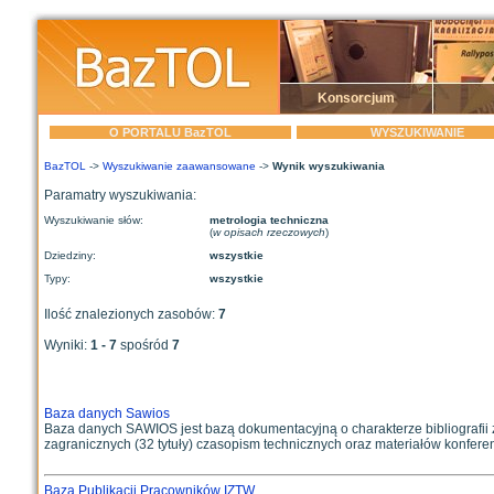
Konsorcjum
O PORTALU BazTOL
WYSZUKIWANIE
BazTOL
->
Wyszukiwanie zaawansowane
->
Wynik wyszukiwania
Paramatry wyszukiwania:
Wyszukiwanie słów:
metrologia techniczna
(
w opisach rzeczowych
)
Dziedziny:
wszystkie
Typy:
wszystkie
Ilość znalezionych zasobów:
7
Wyniki:
1 - 7
spośród
7
Baza danych Sawios
Baza danych SAWIOS jest bazą dokumentacyjną o charakterze bibliografii za
zagranicznych (32 tytuły) czasopism technicznych oraz materiałów konferen
Baza Publikacji Pracowników IZTW