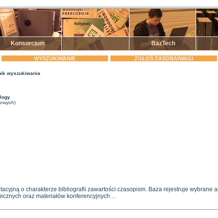
Konsorcjum
BazTech
WYSZUKIWANIE
ZGŁOŚ ZASÓB/UWAGI
ik wyszukiwania
ology
zowych
)
jną o charakterze bibliografii zawartości czasopism. Baza rejestruje wybrane arty
icznych oraz materiałów konferencyjnych ...