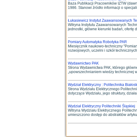
Baza Publikacji Pracowników IZTW (dawnie
1986. Stanowi źródło informacji o specjali
Łukasiewicz Instytut Zaawansowanych Te
Witryna Instytutu Zaawansowanych Techno
jednostki, główne kierunki badań, ofertę
Pomiary Automatyka Robotyka PAR
Miesięcznik naukowo-techniczny "Pomiary
rozwojowych, uczelni i szkół technicznych
Wydawnictwo PAK
Strona Wydawnictwa PAK, którego główne c
„upowszechnianiem wiedzy technicznej w s
Wydział Elektryczny : Politechnika Białos
Strona Wydziału Elektrycznego Politechn
dotyczące Wydziału, jego struktury, działal
Wydział Elektryczny Politechniki Śląskiej
Witryna Wydziału Elektrycznego Politechnik
umieszczono dostęp do abstraktów artykułó