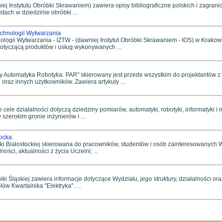
j Instytutu Obróbki Skrawaniem) zawiera opisy bibliograficzne polskich i zagrani
stach w dziedzinie obróbki ...
chnologii Wytwarzania
logii Wytwarzania - IZTW - (dawniej Instytut Obróbki Skrawaniem - IOS) w Krakow
 dotyczącą produktów i usług wykonywanych ...
 Automatyka Robotyka. PAR" skierowany jest przede wszystkim do projektantów z
 oraz innych użytkowników. Zawiera artykuły ...
ele działalności dotyczą dziedziny pomiarów, automatyki, robotyki, informatyki i
zerokim gronie inżynierów i ...
tocka
iki Białostockiej skierowana do pracowników, studentów i osób zainteresowanych 
ności, aktualności z życia Uczelni; ...
i Śląskiej zawiera informacje dotyczące Wydziału, jego struktury, działalności oraz 
w Kwartalnika "Elektryka". ...