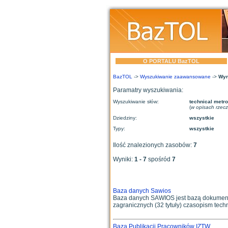
O PORTALU BazTOL
BazTOL
->
Wyszukiwanie zaawansowane
->
Wyn
Paramatry wyszukiwania:
Wyszukiwanie słów:
technical metr
(
w opisach rzec
Dziedziny:
wszystkie
Typy:
wszystkie
Ilość znalezionych zasobów:
7
Wyniki:
1 - 7
spośród
7
Baza danych Sawios
Baza danych SAWIOS jest bazą dokumentacy
zagranicznych (32 tytuły) czasopism techn
Baza Publikacji Pracowników IZTW