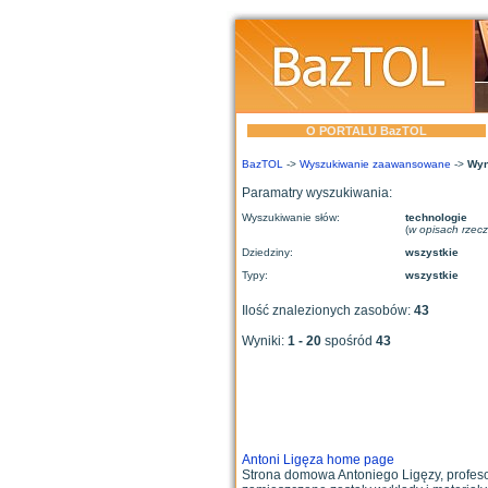
O PORTALU BazTOL
BazTOL
->
Wyszukiwanie zaawansowane
->
Wyn
Paramatry wyszukiwania:
Wyszukiwanie słów:
technologie
(
w opisach rzec
Dziedziny:
wszystkie
Typy:
wszystkie
Ilość znalezionych zasobów:
43
Wyniki:
1 - 20
spośród
43
Antoni Ligęza home page
Strona domowa Antoniego Ligęzy, profes