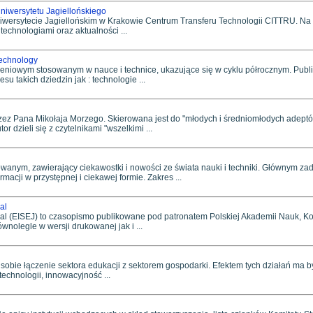
niwersytetu Jagiellońskiego
niwersytecie Jagiellońskim w Krakowie Centrum Transferu Technologii CITTRU. Na 
echnologiami oraz aktualności ...
echnology
iowym stosowanym w nauce i technice, ukazujące się w cyklu półrocznym. Publik
u takich dziedzin jak : technologie ...
z Pana Mikołaja Morzego. Skierowana jest do "młodych i średniomłodych adeptów
r dzieli się z czytelnikami "wszelkimi ...
anym, zawierający ciekawostki i nowości ze świata nauki i techniki. Głównym za
macji w przystępnej i ciekawej formie. Zakres ...
al
nal (EISEJ) to czasopismo publikowane pod patronatem Polskiej Akademii Nauk, K
wnolegle w wersji drukowanej jak i ...
a sobie łączenie sektora edukacji z sektorem gospodarki. Efektem tych działań ma 
echnologii, innowacyjność ...