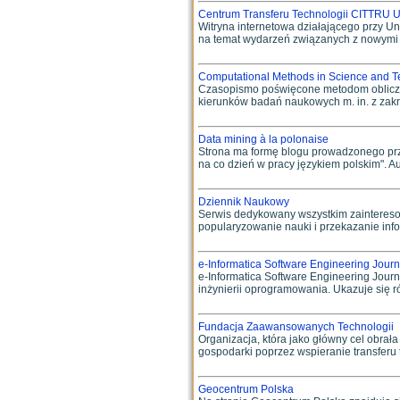
Centrum Transferu Technologii CITTRU U
Witryna internetowa działającego przy U
na temat wydarzeń związanych z nowymi t
Computational Methods in Science and T
Czasopismo poświęcone metodom obliczen
kierunków badań naukowych m. in. z zakres
Data mining à la polonaise
Strona ma formę blogu prowadzonego prze
na co dzień w pracy językiem polskim". Auto
Dziennik Naukowy
Serwis dedykowany wszystkim zainteresow
popularyzowanie nauki i przekazanie infor
e-Informatica Software Engineering Journ
e-Informatica Software Engineering Jour
inżynierii oprogramowania. Ukazuje się ró
Fundacja Zaawansowanych Technologii
Organizacja, która jako główny cel obrał
gospodarki poprzez wspieranie transferu t
Geocentrum Polska