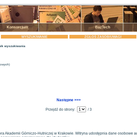
Konsorcjum
BazTech
WYSZUKIWANIE
ZGŁOŚ ZASÓB/UWAGI
ik wyszukiwania
zowych
)
Następne >>>
Przejdź do strony:
/ 3
ora Akademii Górniczo-Hutniczej w Krakowie. Witryna udostępnia dane osobowe a