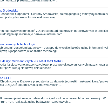
 pomocnicze przeznaczone dla studentów, ...
ny Środowiska
Gospodarki Odpadami i Ochrony Środowiska, zajmującego się tematyką szeroko po
o jest wydawane w formie elektronicznej ...
zenia najnowszych doniesień z zakresu badań naukowych publikowanych w prestiż
 udostępniają informacje naukowe internautom ...
awansowanych Technologii
iębiorcom i zespołom badawczym dostępu do wysokiej jakości usług informacyjnyc
ową i gospodarczą w obszarze technologii ...
wy Maszyn Włókienniczych POLMATEX-CENARO
 badania stosowane, prace rozwojowe, prace projektowe unikalnych maszyn oraz
ut "poza swoją statutową działalnością ...
owie COCH
Chłodnictwa w Krakowie przedstawia działalność jednostki naukowej, która "pro
ia urządzeń chłodniczych, klimatyzacyjnych ...
 prezentuje informacje o działalności jednostki w obszarach badań i rozwoju. W z
um: m.in. realizacja usług badawczo-rozwojowych, ...