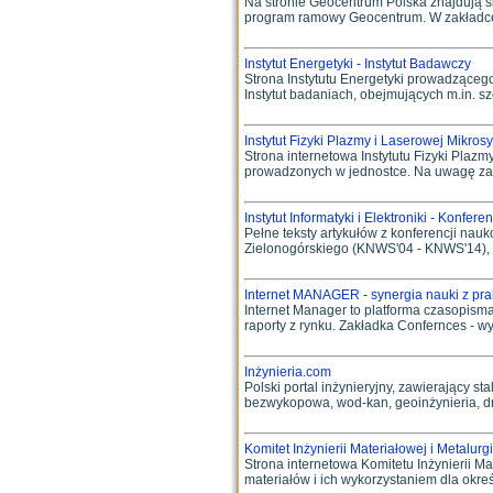
Na stronie Geocentrum Polska znajdują si
program ramowy Geocentrum. W zakładce Pr
Instytut Energetyki - Instytut Badawczy
Strona Instytutu Energetyki prowadząceg
Instytut badaniach, obejmujących m.in. s
Instytut Fizyki Plazmy i Laserowej Mikros
Strona internetowa Instytutu Fizyki Plaz
prowadzonych w jednostce. Na uwagę zas
Instytut Informatyki i Elektroniki - Konfere
Pełne teksty artykułów z konferencji nauko
Zielonogórskiego (KNWS'04 - KNWS'14), kt
Internet MANAGER - synergia nauki z pra
Internet Manager to platforma czasopisma 
raporty z rynku. Zakładka Confernces - wyk
Inżynieria.com
Polski portal inżynieryjny, zawierający st
bezwykopowa, wod-kan, geoinżynieria, drog
Komitet Inżynierii Materiałowej i Metalurg
Strona internetowa Komitetu Inżynierii Ma
materiałów i ich wykorzystaniem dla okreś