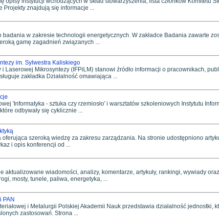
ę opisy instytucji wchodzących w skład stowarzyszenia, lista członków Komitetu S
ojekty znajdują się informacje ...
o badania w zakresie technologii energetycznych. W zakładce Badania zawarte zo
zeroką gamę zagadnień związanych ...
yntezy im. Sylwestra Kaliskiego
my i Laserowej Mikrosyntezy (IFPiLM) stanowi źródło informacji o pracownikach, pu
ługuje zakładka Działalność omawiająca ...
ncje
wej 'Informatyka - sztuka czy rzemiosło' i warsztatów szkoleniowych Instytutu Inform
óre odbywały się cyklicznie ...
ktyką
oferująca szeroką wiedzę za zakresu zarządzania. Na stronie udostępniono artykuły
az i opis konferencji od ...
ale aktualizowane wiadomości, analizy, komentarze, artykuły, rankingi, wywiady oraz 
i, mosty, tunele, paliwa, energetyka, ...
ii PAN
teriałowej i Metalurgii Polskiej Akademii Nauk przedstawia działalność jednostki, 
lonych zastosowań. Strona ...