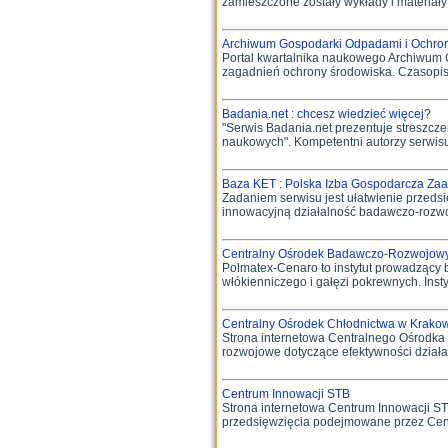
zamieszczone zostały wykłady i materiały
Archiwum Gospodarki Odpadami i Ochro
Portal kwartalnika naukowego Archiwum 
zagadnień ochrony środowiska. Czasopism
Badania.net : chcesz wiedzieć więcej?
"Serwis Badania.net prezentuje streszc
naukowych". Kompetentni autorzy serwisu
Baza KET : Polska Izba Gospodarcza Za
Zadaniem serwisu jest ułatwienie przeds
innowacyjną działalność badawczo-rozwoj
Centralny Ośrodek Badawczo-Rozwojo
Polmatex-Cenaro to instytut prowadzący
włókienniczego i gałęzi pokrewnych. Instyt
Centralny Ośrodek Chłodnictwa w Krak
Strona internetowa Centralnego Ośrodka 
rozwojowe dotyczące efektywności działan
Centrum Innowacji STB
Strona internetowa Centrum Innowacji STB
przedsięwzięcia podejmowane przez Centr