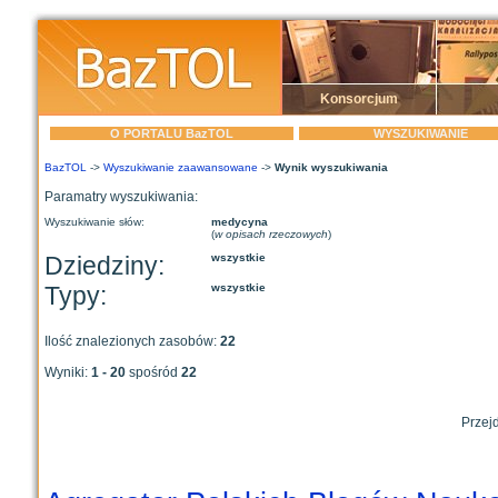
Konsorcjum
O PORTALU BazTOL
WYSZUKIWANIE
BazTOL
->
Wyszukiwanie zaawansowane
->
Wynik wyszukiwania
Paramatry wyszukiwania:
Wyszukiwanie słów:
medycyna
(
w opisach rzeczowych
)
Dziedziny:
wszystkie
Typy:
wszystkie
Ilość znalezionych zasobów:
22
Wyniki:
1 - 20
spośród
22
Przejd